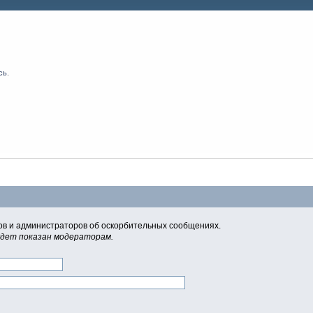
сь
.
в и администраторов об оскорбительных сообщениях.
удет показан модераторам.