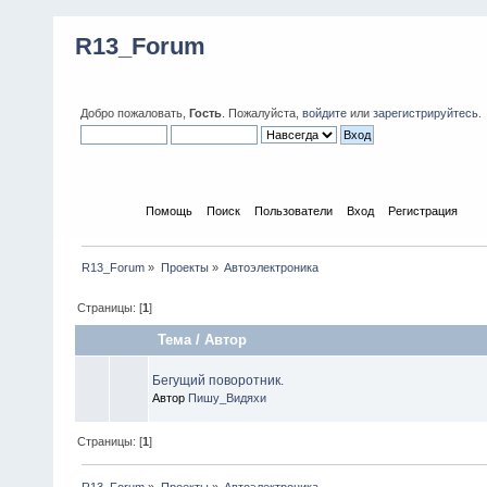
R13_Forum
Добро пожаловать,
Гость
. Пожалуйста,
войдите
или
зарегистрируйтесь
.
Начало
Помощь
Поиск
Пользователи
Вход
Регистрация
R13_Forum
»
Проекты
»
Автоэлектроника
Страницы: [
1
]
Тема
/
Автор
Бегущий поворотник.
Автор
Пишу_Видяхи
Страницы: [
1
]
R13_Forum
»
Проекты
»
Автоэлектроника