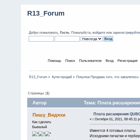
R13_Forum
Добро пожаловать,
Гость
. Пожалуйста,
войдите
или
зарегистрируйте
Начало
Помощь
Поиск
Пользователи
Вход
Регистрация
R13_Forum
»
Купи-продай
»
Покупка-Продажа того, что завалялось 
Страницы: [
1
]
Автор
Тема: Плата расширения
Плата расширения QUBO
Пишу_Видяхи
«
:
Октября 01, 2021, 08:45:11 
Как сделать
Бывалый
Имеется 4 готовых платы.
Исходники печатки и гербер