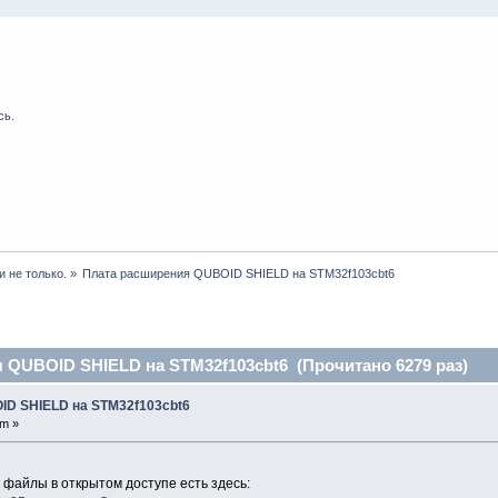
сь
.
и не только.
»
Плата расширения QUBOID SHIELD на STM32f103cbt6 
 QUBOID SHIELD на STM32f103cbt6 (Прочитано 6279 раз)
ID SHIELD на STM32f103cbt6
pm »
 файлы в открытом доступе есть здесь: