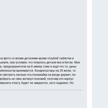
 на фото со всеми деталями кроме голубой таблетки и
евле, при условии, что покупать детали все в Китае. Мне
е, предохранители на 6 ампер тоже и ещё что то, цены
табилизатор вынимается. Конденсаторы на 35 вольт, то
и смотреть сколько эта понижайка на входе держит, по-
добрать не смог, воткнул похожий, поэтому его корпус
верлить плату, будет не аккуратно, зато надежно. Но