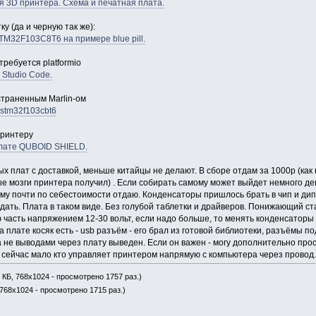
 3D принтера. Схема и печатная плата.
у (да и черную так же):
TM32F103C8T6 на примере blue pill.
ребуется platformio
l Studio Code.
траненным Marlin-ом
l stm32f103cbt6
принтеру
плате QUBOID SHIELD.
х плат с доставкой, меньше китайцы не делают. В сборе отдам за 1000р (как
ые мозги принтера получил) . Если собирать самому может выйдет немного деш
ому почти по себестоимости отдаю. Конденсаторы пришлось брать в чип и дип
ждать. Плата в таком виде. Без голубой таблетки и драйверов. Понижающий с
 часть напряжением 12-30 вольт, если надо больше, то менять конденсаторы 
 плате косяк есть - usb разъём - его брал из готовой библиотеки, разъёмы по
а не выводами через плату выведен. Если он важен - могу дополнительно прос
, сейчас мало кто управляет принтером напрямую с компьютера через провод.
 КБ, 768x1024 - просмотрено 1757 раз.)
 768x1024 - просмотрено 1715 раз.)