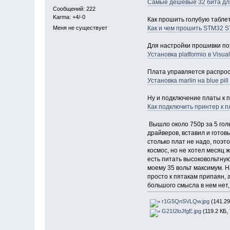
Самые дешевые 32 бита для
Сообщений: 222
Karma: +4/-0
Как прошить голубую таблетк
Меня не существует
Как и чем прошить STM32 S
Для настройки прошивки пот
Установка platformio в Visua
Плата управляется распрос
Установка marlin на blue pil
Ну и подключение платы к 
Как подключить принтер к 
Вышло около 750р за 5 голы
драйверов, вставил и готов
столько плат не надо, поэт
космос, но не хотел месяц 
есть питать высоковольтную
моему 35 вольт максимум. На
просто к пятакам припаян, 
большого смысла в нем нет
r1G5QnSVLQw.jpg
(141.29
G21I2loJfgE.jpg
(119.2 КБ,